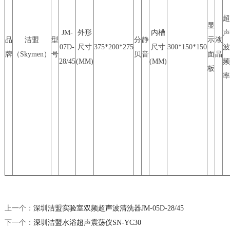
超
显
JM-
外形
内槽
声
品
洁盟
型
分
静
示
液
07D-
尺寸
375*200*275
尺寸
300*150*150
波
牌
（Skymen）
号
贝
音
面
晶
28/45
(MM)
(MM)
频
板
率
上一个：
深圳洁盟实验室双频超声波清洗器JM-05D-28/45
下一个：
深圳洁盟水浴超声震荡仪SN-YC30